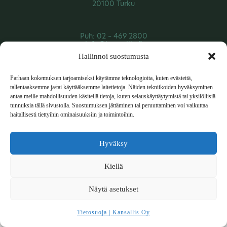
20100 Turku
Puh: 02 – 469 2800
info@kansallis.fi
Hallinnoi suostumusta
Parhaan kokemuksen tarjoamiseksi käytämme teknologioita, kuten evästeitä,
tallentaaksemme ja/tai käyttääksemme laitetietoja. Näiden tekniikoiden hyväksyminen
antaa meille mahdollisuuden käsitellä tietoja, kuten selauskäyttäytymistä tai yksilöllisiä
tunnuksia tällä sivustolla. Suostumuksen jättäminen tai peruuttaminen voi vaikuttaa
haitallisesti tiettyihin ominaisuuksiin ja toimintoihin.
Hyväksy
Kiellä
Näytä asetukset
Tietosuoja | Kansallis Oy