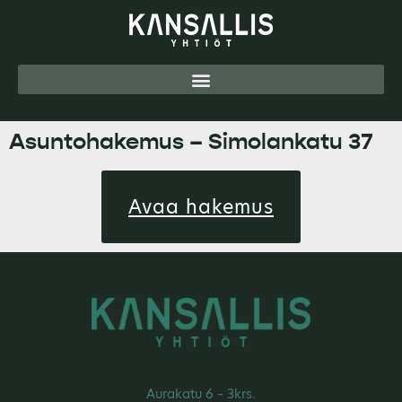
Asuntohakemus – Simolankatu 37
Avaa hakemus
Aurakatu 6 – 3krs.