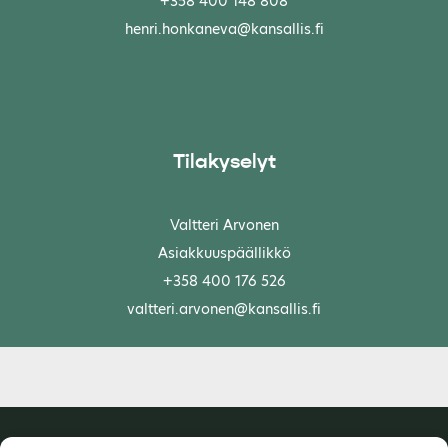
+358 400 148 808
henri.honkaneva@kansallis.fi
Tilakyselyt
Valtteri Arvonen
Asiakkuuspäällikkö
+358 400 176 526
valtteri.arvonen@kansallis.fi