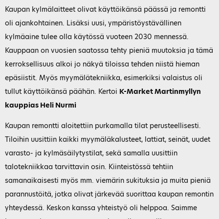
Kaupan kylmälaitteet olivat käyttöikänsä päässä ja remontti
oli ajankohtainen. Lisäksi uusi, ympäristöystävällinen
kylmäaine tulee olla käytössä vuoteen 2030 mennessä.
Kauppaan on vuosien saatossa tehty pieniä muutoksia ja tämä
kerroksellisuus alkoi jo näkyä tiloissa tehden niistä hieman
epäsiistit. Myös myymälätekniikka, esimerkiksi valaistus oli
tullut käyttöikänsä päähän. Kertoi
K-Market Martinmyllyn
kauppias Heli Nurmi
Kaupan remontti aloitettiin purkamalla tilat perusteellisesti.
Tiloihin uusittiin kaikki myymäläkalusteet, lattiat, seinät, uudet
varasto- ja kylmäsäilytystilat, sekä samalla uusittiin
talotekniikkaa tarvittavin osin. Kiinteistössä tehtiin
samanaikaisesti myös mm. viemärin sukituksia ja muita pieniä
parannustöitä, jotka olivat järkevää suorittaa kaupan remontin
yhteydessä. Keskon kanssa yhteistyö oli helppoa. Saimme