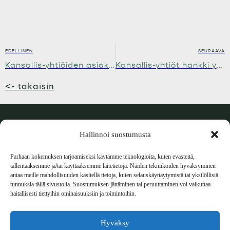
EDELLINEN
SEURAAVA
Kansallis-yhtiöiden asiakkaiden tyytyväisyys on Suomen kärkitasoa.
Kansallis-yhtiöt hankki yhteiskuntakiinteistön Käpylästä ja kehittää sen Helsingin kaupungin käyttöön
<- takaisin
Hallinnoi suostumusta
Parhaan kokemuksen tarjoamiseksi käytämme teknologioita, kuten evästeitä,
tallentaaksemme ja/tai käyttääksemme laitetietoja. Näiden tekniikoiden hyväksyminen
antaa meille mahdollisuuden käsitellä tietoja, kuten selauskäyttäytymistä tai yksilöllisiä
Aurakatu 6 – 3krs.
tunnuksia tällä sivustolla. Suostumuksen jättäminen tai peruuttaminen voi vaikuttaa
20100 Turku
haitallisesti tiettyihin ominaisuuksiin ja toimintoihin.
Hyväksy
Puh: 02 – 469 2800