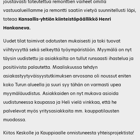
joustavasti toteutettua remonttien vaiheet omilla
vastuualueillamme ja remontti saatiin vietyä suunnitellusti läpi,
toteaa
Kansallis-yhtiön kiinteistöpäällikkö Henri
Honkaneva.
Uudet tilat toimivat odotusten mukaisesti ja toki tuovat
viihtyvyyttä sekä selkeyttä työympäristöön. Myymälä on nyt
täysin uudistettu ja asiakkailta on tullut runsaasti ihastelua ja
positiivista palautetta. Maaliskuussa tehdyn
asiakastyytyväisyystutkimuksen arvosana oli noussut eniten
koko Turun alueella ja suuri syy tähän on varmasti upea
myymäläuudistus. Asiakkaiden on nyt mukava asioida
uudistuneessa kaupassa ja Heli vielä vinkkaa, että he
palvelevat myös yritysasiakkaita mm. kauppatilausten
muodossa.
Kiitos Keskolle ja Kauppiaalle onnistuneesta yhteisprojektista!